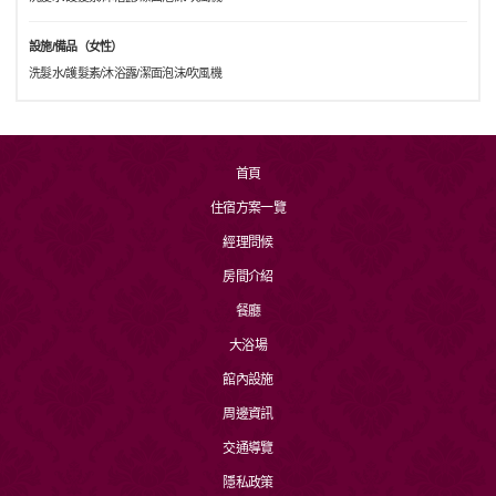
設施/備品（女性）
洗髮水/護髮素/沐浴露/潔面泡沫/吹風機
首頁
住宿方案一覽
經理問候
房間介紹
餐廳
大浴場
館內設施
周邊資訊
交通導覽
隱私政策